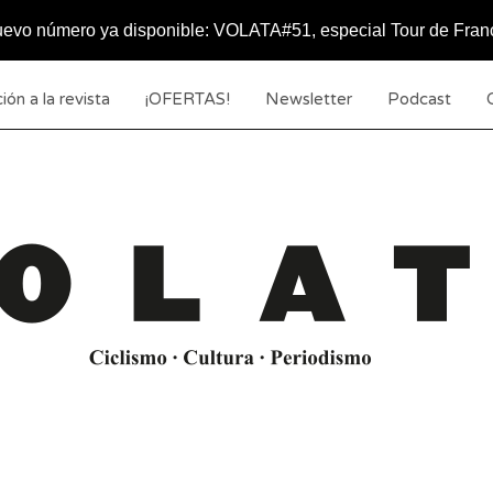
evo número ya disponible: VOLATA#51, especial Tour de Fran
ión a la revista
¡OFERTAS!
Newsletter
Podcast