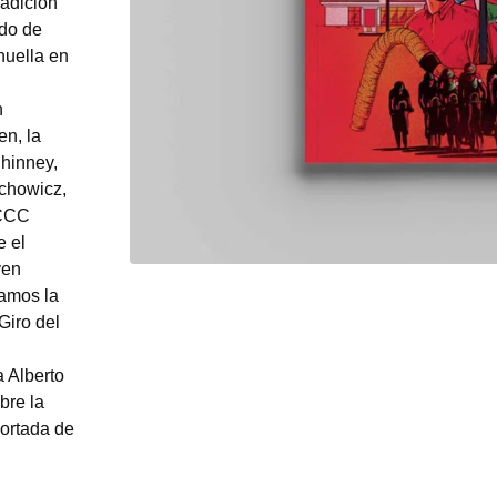
radición
ado de
huella en
n
en, la
hinney,
chowicz,
 CCC
e el
ven
eamos la
Giro del
a Alberto
bre la
ortada de