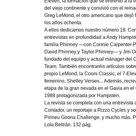
Eleven, la formación que se enfrentó a la t
del viejo continente y convivió con el rein
Greg LeMond, el otro americano que dejó 
los años ochenta.
A ellos dedicamos nuestro número 19. Co
entrevistas en profundidad a Andy Hampst
familia Phinney —con Connie Carpenter-P
David Phinney y Taylor Phinney— y Jim O
fundado del equipo y actual mánager del
Team. También encontraréis artículos sobr
propio LeMond, la Coors Classic, el 7-Ele
femenino, Shelley Verses... Además, recr
etapa de la gran nevada en el Gavia en el 
1988 protagonizada por Hampsten.
La revista se completa con una entrevista 
Contador, un reportaje a Rizzo Cycles y so
Pirineu Girona Challenge, y mucho más. P
Lola Beltrán. 132 pág.