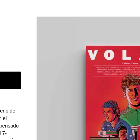
leno de
n el
 pensado
 7-