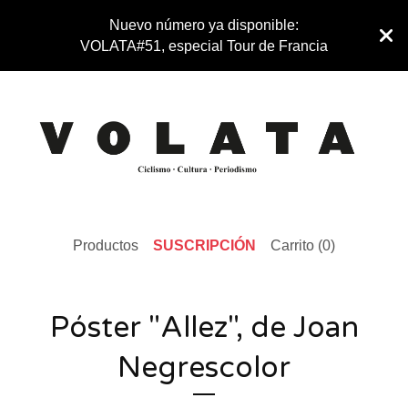
Nuevo número ya disponible:
VOLATA#51, especial Tour de Francia
Productos
SUSCRIPCIÓN
Carrito (
0
)
Póster "Allez", de Joan
Negrescolor